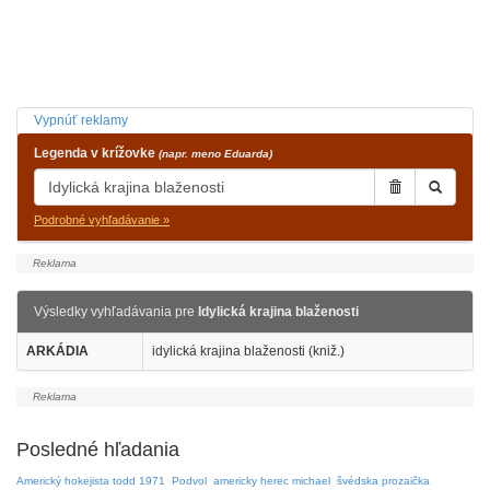
Vypnúť reklamy
Legenda v krížovke
(napr. meno Eduarda)
Podrobné vyhľadávanie »
Výsledky vyhľadávania pre
Idylická krajina blaženosti
ARKÁDIA
idylická krajina blaženosti (kniž.)
Posledné hľadania
Americký hokejista todd 1971
Podvol
americky herec michael
švédska prozaička