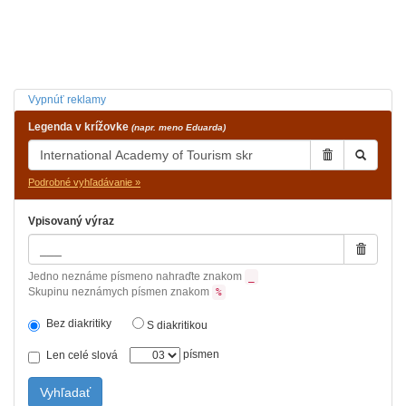
Vypnúť reklamy
Legenda v krížovke
(napr. meno Eduarda)
Podrobné vyhľadávanie »
Vpisovaný výraz
Jedno neznáme písmeno nahraďte znakom
_
Skupinu neznámych písmen znakom
%
Bez diakritiky
S diakritikou
písmen
Len celé slová
Vyhľadať