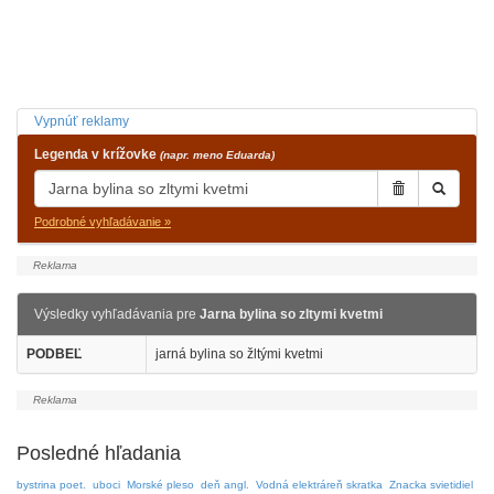
Vypnúť reklamy
Legenda v krížovke
(napr. meno Eduarda)
Podrobné vyhľadávanie »
Výsledky vyhľadávania pre
Jarna bylina so zltymi kvetmi
PODBEĽ
jarná bylina so žltými kvetmi
Posledné hľadania
bystrina poet.
uboci
Morské pleso
deň angl.
Vodná elektráreň skratka
Znacka svietidiel