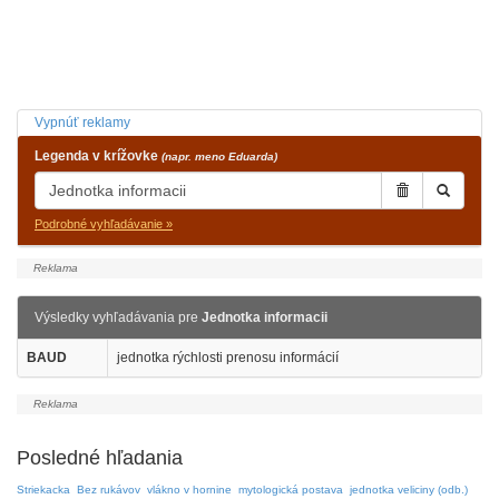
Vypnúť reklamy
Legenda v krížovke
(napr. meno Eduarda)
Podrobné vyhľadávanie »
Výsledky vyhľadávania pre
Jednotka informacii
BAUD
jednotka rýchlosti prenosu informácií
Posledné hľadania
Striekacka
Bez rukávov
vlákno v hornine
mytologická postava
jednotka veliciny (odb.)