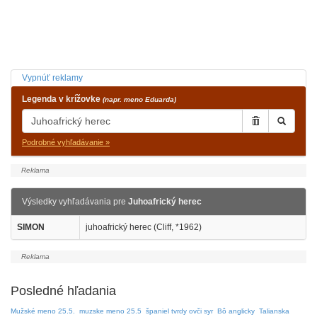
Vypnúť reklamy
Legenda v krížovke
(napr. meno Eduarda)
Podrobné vyhľadávanie »
Výsledky vyhľadávania pre
Juhoafrický herec
SIMON
juhoafrický herec (Cliff, *1962)
Posledné hľadania
Mužské meno 25.5.
muzske meno 25.5
španiel tvrdy ovči syr
Bô anglicky
Talianska