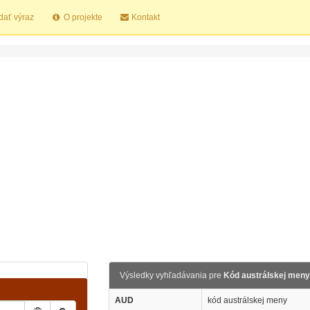
dať výraz
O projekte
Kontakt
Výsledky vyhľadávania pre
Kód austrálskej meny
AUD
kód austrálskej meny