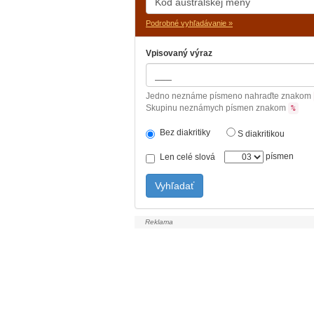
Podrobné vyhľadávanie »
Vpisovaný výraz
Jedno neznáme písmeno nahraďte znakom
Skupinu neznámych písmen znakom
%
Bez diakritiky
S diakritikou
písmen
Len celé slová
Vyhľadať