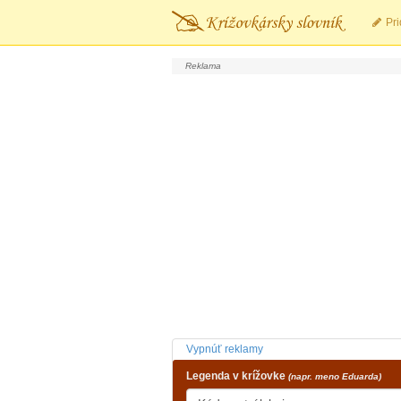
Pri
Vypnúť reklamy
Legenda v krížovke
(napr. meno Eduarda)