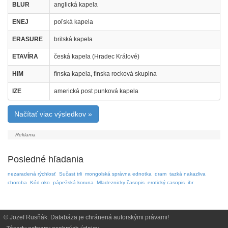
BLUR
anglická kapela
ENEJ
poľská kapela
ERASURE
britská kapela
ETAVÍRA
česká kapela (Hradec Králové)
HIM
fínska kapela, fínska rocková skupina
IZE
americká post punková kapela
Načítať viac výsledkov »
Posledné hľadania
nezaradená rýchlosť
Sučast trli
mongolská správna ednotka
dram
tazká nakazliva
choroba
Kód oko
pápežská koruna
Mladeznicky časopis
erotický casopis
ibr
© Jozef Rusňák. Databáza je chránená autorskými právami!