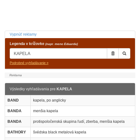
Vypnúť reklamy
Legenda v krížovke
(napr. meno Eduarda)
Podrobné vyhľadávanie »
Výsledky vyhľadávania pre
KAPELA
BAND
kapela, po anglicky
BANDA
menšia kapela
BANDA
protispoločenská skupina ľudí, zberba, menšia kapela
BATHORY
švédska black metalová kapela