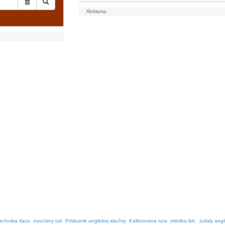
technika tlace
zivocisny tuk
Prislusnik anglickej slachty
Kalibrovana rura
zriedka lek.
zufaly angl