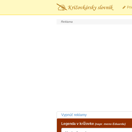
Pri
Vypnúť reklamy
Legenda v krížovke
(napr. meno Eduarda)