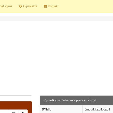
dať výraz
O projekte
Kontakt
Výsledky vyhľadávania pre
Kad čmud
DYMIL
čmudil, kadil, čadil