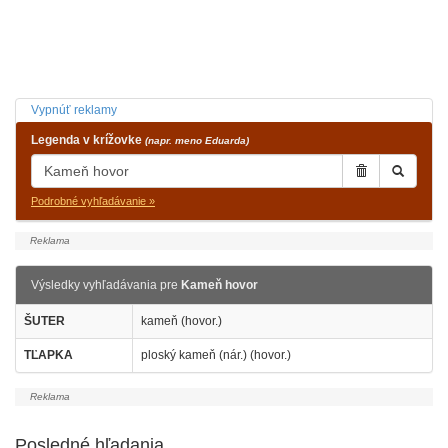
Vypnúť reklamy
Legenda v krížovke
(napr. meno Eduarda)
Podrobné vyhľadávanie »
Výsledky vyhľadávania pre
Kameň hovor
ŠUTER
kameň (hovor.)
TĽAPKA
ploský kameň (nár.) (hovor.)
Posledné hľadania