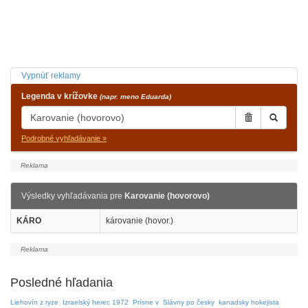
Vypnúť reklamy
Legenda v krížovke
(napr. meno Eduarda)
Podrobné vyhľadávanie »
Výsledky vyhľadávania pre
Karovanie (hovorovo)
KÁRO
károvanie (hovor.)
Posledné hľadania
Liehovín z ryze
Izraelský herec 1972
Prísne v
Slávny po česky
kanadsky hokejista