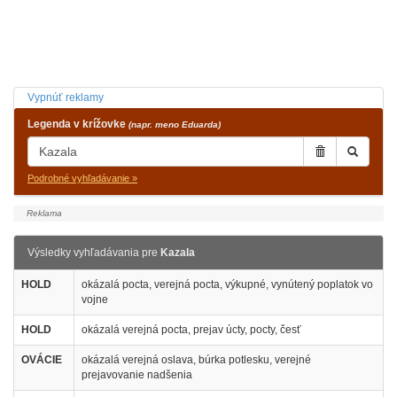
Vypnúť reklamy
Legenda v krížovke
(napr. meno Eduarda)
Podrobné vyhľadávanie »
Výsledky vyhľadávania pre
Kazala
HOLD
okázalá pocta, verejná pocta, výkupné, vynútený poplatok vo
vojne
HOLD
okázalá verejná pocta, prejav úcty, pocty, česť
OVÁCIE
okázalá verejná oslava, búrka potlesku, verejné
prejavovanie nadšenia