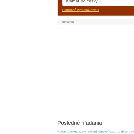
Podrobné vyhľadávanie »
Posledné hľadania
Kuban basket lazaro
výstroj
omamiť expr.
rozhlas a s