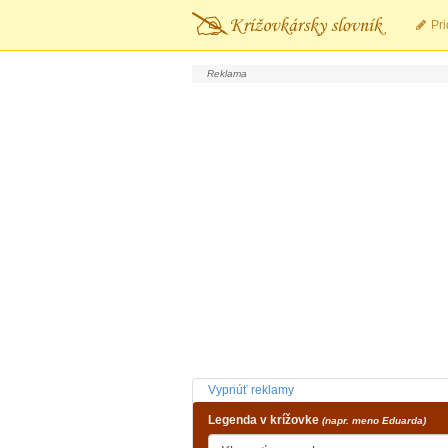
Pri
Vypnúť reklamy
Legenda v krížovke
(napr. meno Eduarda)