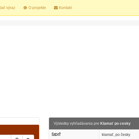
dať výraz
O projekte
Kontakt
Výsledky vyhľadávania pre
Klamať po cesky
ŠIDIŤ
klamať, po česky