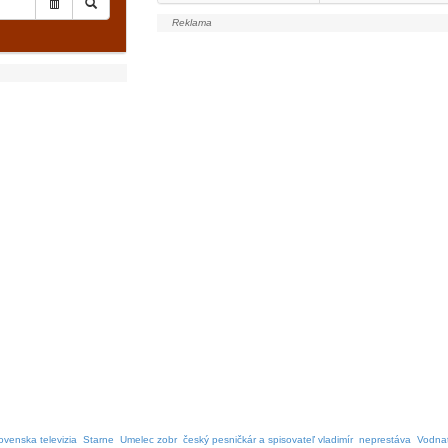
lovenska televizia
Starne
Umelec zobr
český pesničkár a spisovateľ vladimír
neprestáva
Vodnat