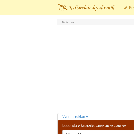
Pri
Vypnúť reklamy
Legenda v krížovke
(napr. meno Eduarda)