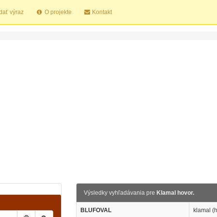
dať výraz
O projekte
Kontakt
Výsledky vyhľadávania pre
Klamal hovor.
BLUFOVAL
klamal (h