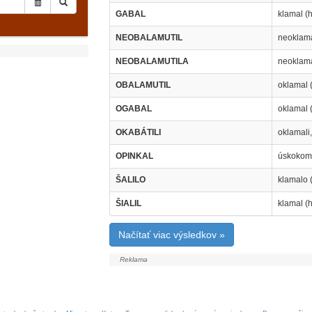
GABAL
klamal (h
NEOBALAMUTIL
neoklama
NEOBALAMUTILA
neoklama
OBALAMUTIL
oklamal (
OGABAL
oklamal (
OKABÁTILI
oklamali,
OPINKAL
úskokom 
ŠALILO
klamalo (
ŠIALIL
klamal (h
Načítať viac výsledkov »