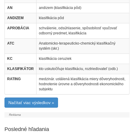
AN
andizem (klasifikácia pôd)
ANDIZEM
klasifikácia pôd
APROBÁCIA
schválenie, odsúhlasenie, spôsobilosť vyučovať
odborný predmet, klasifikácia
ATC
Anatomicko-terapeuticko-chemický klasifikačný
systém (skr.)
KC
klasifikácia ceruziek
KLASIFIKÁTOR
kto uskutočňuje klasifikáciu, roztrieďovateľ (odb.)
RATING
medzinár. ustálená klasifikácia miery dôveryhodnosti,
hodnotenie úrovne a dôveryhodnosti ekonomického
subjektu
Načítať viac výsledkov »
Posledné hľadania