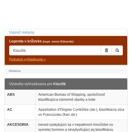
Vypnúť reklamy
Legenda v krížovke
(napr. meno Eduarda)
Podrobné vyhľadávanie »
Výsledky vyhľadávania pre
Klasifik
ABS
American Bureau of Shipping, spoločnosť
klasifikujúca námorné stavby a lode
AC
Appellation d'Origine Contrôlée (skr.), klasifikácia vína
vo Francúzsku (fran.skr.)
AKCESORIA
nerast vyskytujúci sa v nepatrnom množstve vo
vyvrelej hornine a nevplyvňujúci jej klasifikáciu