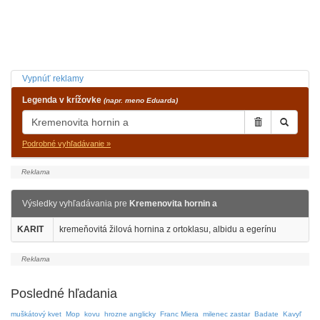
Vypnúť reklamy
Legenda v krížovke
(napr. meno Eduarda)
Podrobné vyhľadávanie »
Výsledky vyhľadávania pre
Kremenovita hornin a
KARIT
kremeňovitá žilová hornina z ortoklasu, albidu a egerínu
Posledné hľadania
muškátový kvet
Mop
kovu
hrozne anglicky
Franc Miera
milenec zastar
Badate
Kavyľ