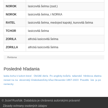
NOROK
lasicovitá šelma (zast.)
NOROK
lasicovitá šelma, i NORKA
RATEL
lasicovitá šelma, medojed kapský, kunovitá šelma
TCHOR
lasicovitá šelma
ZORILA
africká lasicovitá šelma
ZORILLA
africká lasicovitá šelma
Posledné hľadania
laska boha k ludom kresť.
Okrídlé dieťa
Po anglicky košeľa
talianské
hlinikova zliatina
nerast na na
slovenský rímskokatolícky kňaz Alexander 1867-1923
Pravidlo
ísis
ju po
nemecky
© Jozef Rusňák. Databáza je chránená autorskými právami!
Zásady ochrany osobných údajov