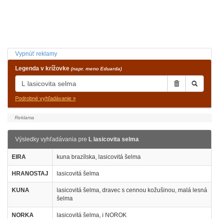
Vypnúť reklamy
Legenda v krížovke
(napr. meno Eduarda)
Podrobné vyhľadávanie »
Výsledky vyhľadávania pre
L lasicovita selma
EIRA
kuna brazílska, lasicovitá šelma
HRANOSTAJ
lasicovitá šelma
KUNA
lasicovitá šelma, dravec s cennou kožušinou, malá lesná
šelma
NORKA
lasicovitá šelma, i NOROK