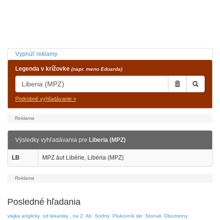
Vypnúť reklamy
Legenda v krížovke
(napr. meno Eduarda)
Podrobné vyhľadávanie »
Výsledky vyhľadávania pre
Liberia (MPZ)
LB
MPZ áut Libérie, Libéria (MPZ)
Posledné hľadania
vlajka anglicky
od lekarsky , na 2. Ab
Sodný
Plukovník skr
Stonali
Obozretny