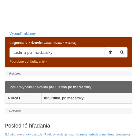
Vypnúť reklamy
Legenda v krížovke
(napr. meno Eduarda)
Podrobné vyhľadávanie »
Výsledky vyhľadávania pre
Listina po maďarsky
ÁTIRAT
list, listina, po maďarsky
Posledné hľadania
škótsko
slovensky casopis
Radiovy vysielač usa
ghansky futbalista matthew
slovenská