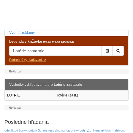
Vypnúť reklamy
Legenda v krížovke
(napr. meno Eduarda)
Podrobné vyhľadávanie »
Výsledky vyhľadávania pre
Lotérie zastarale
LUTRIE
lotérie (zast.)
Posledné hľadania
odmäk po česky
pojem čis
mistress skratka
japonský boh ryže
Neúplný klas
náhlivost