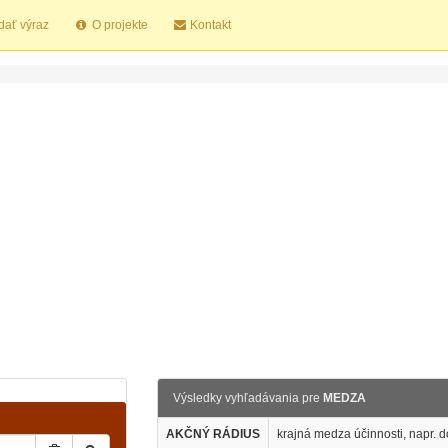
dať výraz
O projekte
Kontakt
Výsledky vyhľadávania pre
MEDZA
AKČNÝ RÁDIUS
krajná medza účinnosti, napr. d