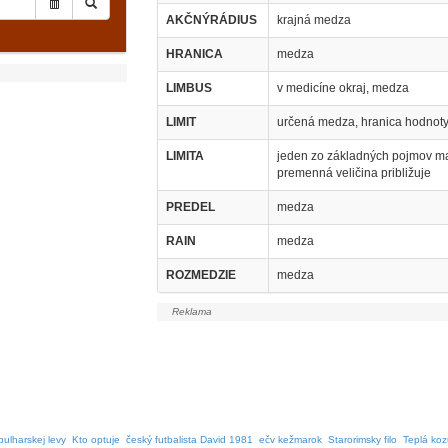
AKČNÝRÁDIUS
krajná medza
HRANICA
medza
LIMBUS
v medicíne okraj, medza
LIMIT
určená medza, hranica hodnoty
LIMITA
jeden zo základných pojmov mat
premenná veličina približuje
PREDEL
medza
RAIN
medza
ROZMEDZIE
medza
bulharskej levy
Kto optuje
český futbalista David 1981
ečv kežmarok
Starorimsky filo
Teplá koz