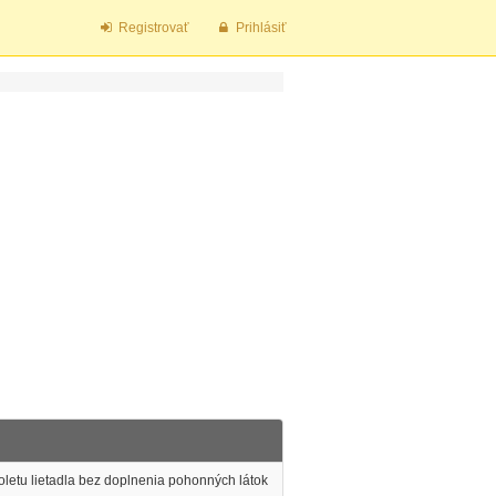
Registrovať
Prihlásiť
oletu lietadla bez doplnenia pohonných látok