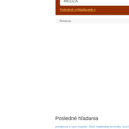
Podrobné vyhľadávanie »
Posledné hľadania
predpona s vyzn kupele
Druh maliarskej techniky
kod 