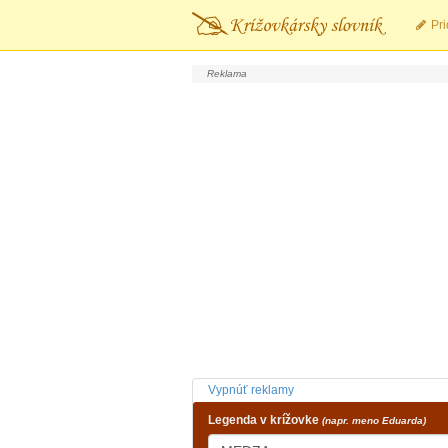
Pri
Vypnúť reklamy
Legenda v krížovke
(napr. meno Eduarda)