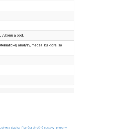
, výkonu a pod.
ematickej analýzy, medza, ku ktorej sa
usinova ciapka
Planéta slnečné sustavy
prirodny