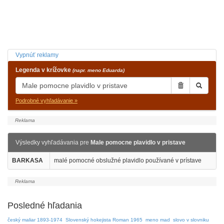
Vypnúť reklamy
Legenda v krížovke
(napr. meno Eduarda)
Podrobné vyhľadávanie »
Výsledky vyhľadávania pre
Male pomocne plavidlo v pristave
BARKASA
malé pomocné obslužné plavidlo používané v prístave
Posledné hľadania
český maliar 1893-1974
Slovenský hokejista Roman 1965
meno mad
slovo v slovniku