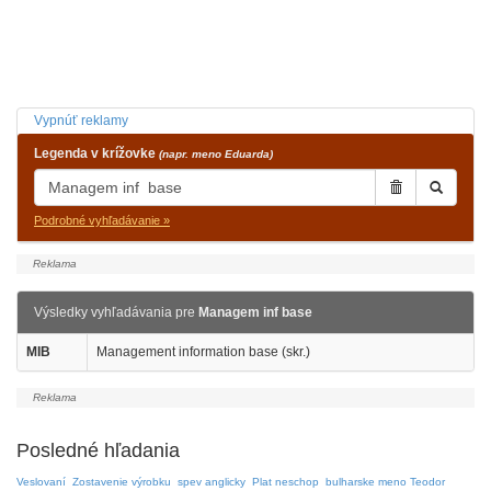
Vypnúť reklamy
Legenda v krížovke
(napr. meno Eduarda)
Podrobné vyhľadávanie »
Výsledky vyhľadávania pre
Managem inf base
MIB
Management information base (skr.)
Posledné hľadania
Veslovaní
Zostavenie výrobku
spev anglicky
Plat neschop
bulharske meno Teodor