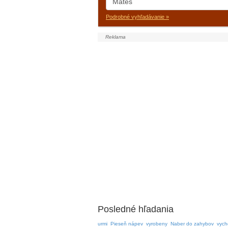
Podrobné vyhľadávanie »
Posledné hľadania
urmi
Pieseň nápev
vyrobeny
Naber do zahybov
vych