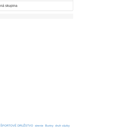
bná skupina
ŠPORTOVÉ DRUŽSTVO
sirenie
Buriny
druh väzby