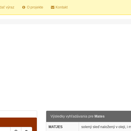
dať výraz
O projekte
Kontakt
Výsledky vyhľadávania pre
Mates
MATJES
solený sleď naložený v oleji, i 