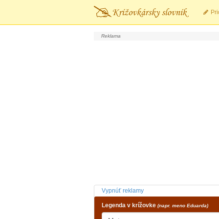
Pri
Vypnúť reklamy
Legenda v krížovke
(napr. meno Eduarda)