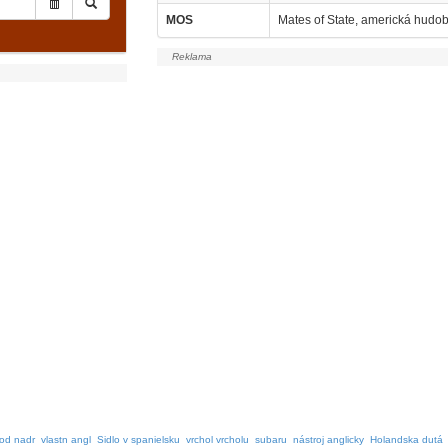
MOS
Mates of State, americká hudo
od nadr
vlastn angl
Sidlo v spanielsku
vrchol vrcholu
subaru
nástroj anglicky
Holandska dutá