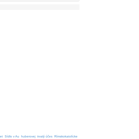
et
Sídlo v Au
huberovej
trvalý účes
Rímskokatolícke