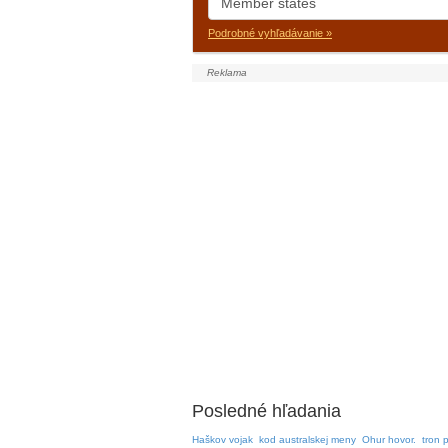
Podrobné vyhľadávanie »
Posledné hľadania
Haškov vojak
kod australskej meny
Ohur hovor.
tron 