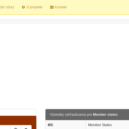
dať výraz
O projekte
Kontakt
Výsledky vyhľadávania pre
Member states
MS
Member States