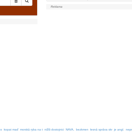
po
kopat maď
morská ryba na t
nižši dostojnici
NAVA,
bezkmen
lesná správa skr
je angl.
nepr