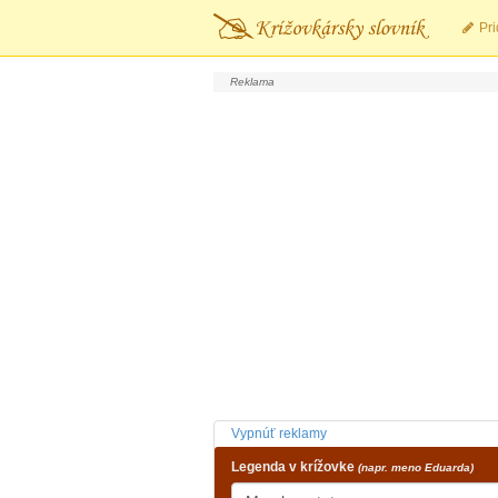
Pri
Vypnúť reklamy
Legenda v krížovke
(napr. meno Eduarda)