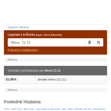
Vypnúť reklamy
Legenda v krížovke
(napr. meno Eduarda)
Podrobné vyhľadávanie »
Výsledky vyhľadávania pre
Meno 21.11
ELVÍRA
ženské meno (21.11.)
Posledné hľadania
učivo
Varič čaju
Mys onsu
Japonská á abeceda
ukry
Alap
sibírsky veľ tok
zosmutniet