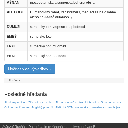
AŠNAN
mezopotámska a sumerská bohyňa obilia
AUTOBOT
Humanoidný robot, transformers, meniaci sa na osobné
alebo nákladné automobily
DUMUZI
sumerský boh vegetácie a plodnosti
EMEŠ
sumerské leto
ENKI
sumerský boh múdrosti
ENKI
sumerský boh obchodu
Načítať viac výsledkov »
Posledné hľadania
Sibali expresivne
Zlúčenina na chlóru
Natierat masťou
Morská hornina
Posuvna stena
Ochvat
vlniť jemne
Anglický polarník
AMÁLIA DOM
slovensky humanisticky basnik jan
© Jozef Rusňák. Databáza je chránená autorskými právami!