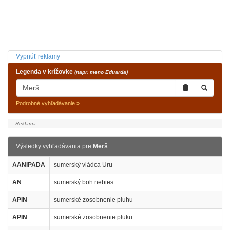
Vypnúť reklamy
Legenda v krížovke
(napr. meno Eduarda)
Podrobné vyhľadávanie »
Výsledky vyhľadávania pre
Merš
AANIPADA
sumerský vládca Uru
AN
sumerský boh nebies
APIN
sumerské zosobnenie pluhu
APIN
sumerské zosobnenie pluku