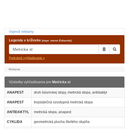
Vypnúť reklamy
Legenda v krížovke
(napr. meno Eduarda)
Podrobné vyhľadávanie »
Výsledky vyhľadávania pre
Metricka st
ANAPEST
druh básnickej stopy, metrická stopa, antidaktyl
ANAPEST
trojslabičná vzostupná metrická stopa
ANTIDAKTYL
metrická stopa, anapest
CYKLIDA
geometrická plocha štvrtého stupňa