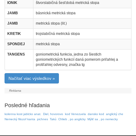
IONIK
štvorslabičná šesťdobá metrická stopa
JAMB
básnická metrická stopa
JAMB
metrická stopa (lit.)
KRETIK
trojslabičná metrická stopa
SPONDEJ
metrická stopa
TANGENS
goniometrická funkcia, jedna zo šiestich
goniometrických funkcií daná pomerom priľahlej a
protiľahlej odvesny, značka tg
Načítať viac výsledkov »
Posledné hľadania
kolenna kost jablcko anat.
Diel, hovorovo
kod Venezuela
dansko kod
anglický che
Nemecký filozof kanta
pichnes
Takú
Chlieb , po anglicky
Mýliť sa , po nemecky