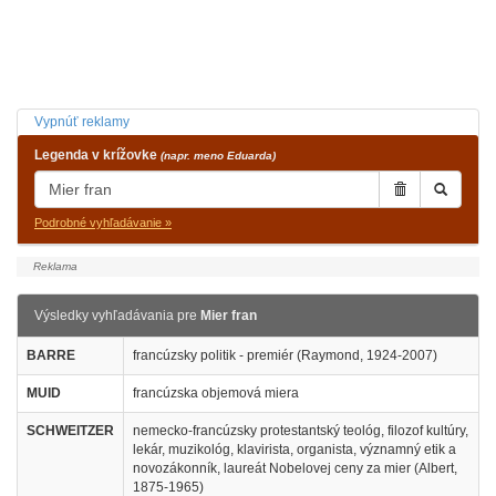
Vypnúť reklamy
Legenda v krížovke
(napr. meno Eduarda)
Podrobné vyhľadávanie »
Výsledky vyhľadávania pre
Mier fran
BARRE
francúzsky politik - premiér (Raymond, 1924-2007)
MUID
francúzska objemová miera
SCHWEITZER
nemecko-francúzsky protestantský teológ, filozof kultúry,
lekár, muzikológ, klavirista, organista, významný etik a
novozákonník, laureát Nobelovej ceny za mier (Albert,
1875-1965)