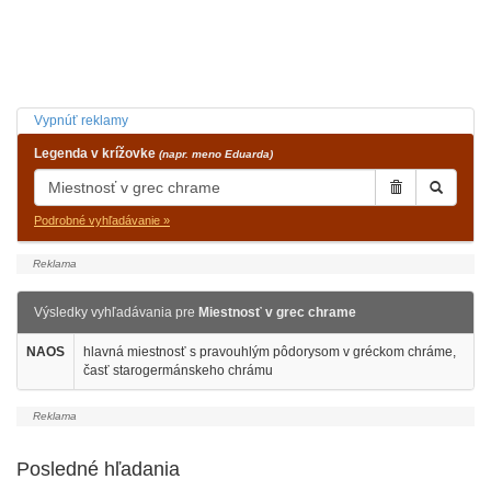
Vypnúť reklamy
Legenda v krížovke
(napr. meno Eduarda)
Podrobné vyhľadávanie »
Výsledky vyhľadávania pre
Miestnosť v grec chrame
NAOS
hlavná miestnosť s pravouhlým pôdorysom v gréckom chráme,
časť starogermánskeho chrámu
Posledné hľadania