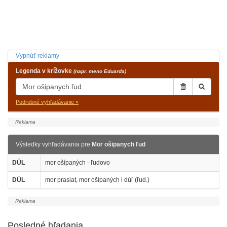
Vypnúť reklamy
Legenda v krížovke
(napr. meno Eduarda)
Podrobné vyhľadávanie »
Výsledky vyhľadávania pre
Mor ošipanych ľud
DÚL
mor ošípaných - ľudovo
DÚL
mor prasiat, mor ošípaných i dúľ (ľud.)
Posledné hľadania