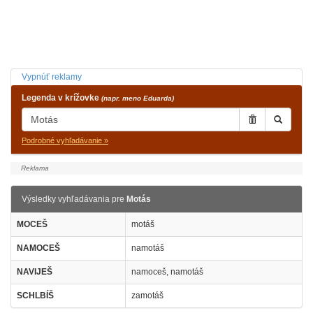
Vypnúť reklamy
Legenda v krížovke
(napr. meno Eduarda)
Podrobné vyhľadávanie »
Výsledky vyhľadávania pre
Motás
MOCEŠ
motáš
NAMOCEŠ
namotáš
NAVIJEŠ
namoceš, namotáš
SCHLBÍŠ
zamotáš