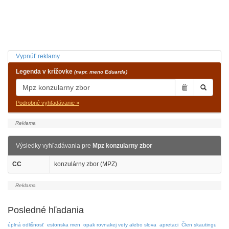
Vypnúť reklamy
Legenda v krížovke
(napr. meno Eduarda)
Podrobné vyhľadávanie »
Výsledky vyhľadávania pre
Mpz konzularny zbor
CC
konzulárny zbor (MPZ)
Posledné hľadania
úplná odlišnosť
estonska men
opak rovnakej vety alebo slova
apretaci
Člen skautingu