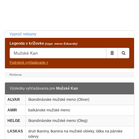
Vypnúť reklamy
Legenda v krížovke
(napr. meno Eduarda)
Podrobné vyhľadávanie »
Výsledky vyhľadávania pre
Mužské Kan
ALVAR
škandinávske mužské meno (Oliver)
AMIR
balkánske mužské meno
HELGE
škandinávske mužské meno (Oleg)
LASKAS
druh tkaniny, tkanina na mužské obleky, látka na pánske
odevy