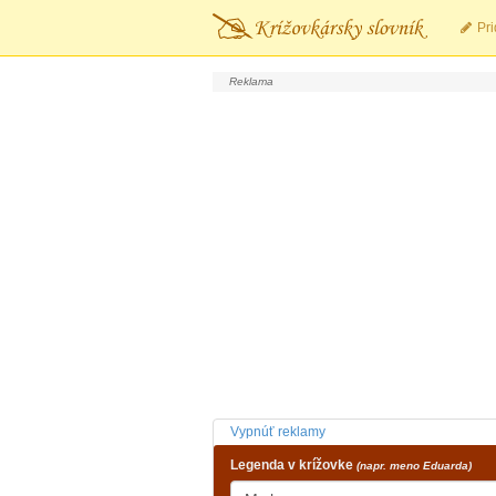
Pri
Vypnúť reklamy
Legenda v krížovke
(napr. meno Eduarda)