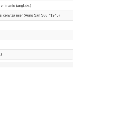
vnímanie (angl.skr.)
ej ceny za mier (Aung San Suu, *1945)
.)