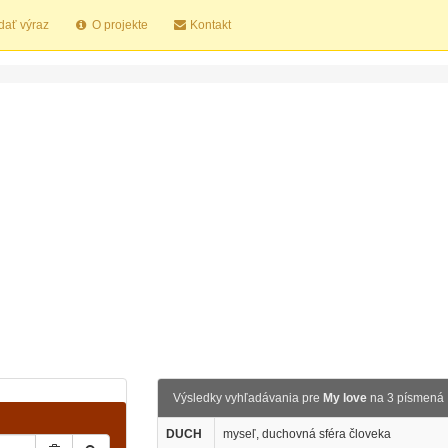
dať výraz
O projekte
Kontakt
Výsledky vyhľadávania pre
My love
na 3 písmená
DUCH
myseľ, duchovná sféra človeka