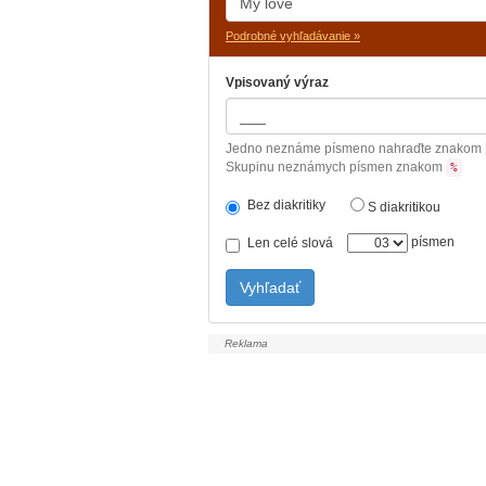
Podrobné vyhľadávanie »
Vpisovaný výraz
Jedno neznáme písmeno nahraďte znakom
Skupinu neznámych písmen znakom
%
Bez diakritiky
S diakritikou
písmen
Len celé slová
Vyhľadať