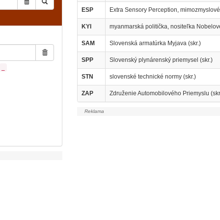
ESP
Extra Sensory Perception, mimozmyslové 
KYI
myanmarská politička, nositeľka Nobelov
SAM
Slovenská armatúrka Myjava (skr.)
SPP
Slovenský plynárenský priemysel (skr.)
_
STN
slovenské technické normy (skr.)
ZAP
Združenie Automobilového Priemyslu (skr