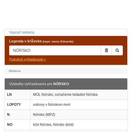
Vypnúť reklamy
Legenda v krížovke
(napr. meno Eduarda)
Podrobné vyhľadávanie »
Výsledky vyhľadávania pre
NÓRSKO
LN
MOL Nórsko, označenie lietadiel Nórska
LOFOTY
ostrovy v Nórskom mori
N
Nórsko (MPZ)
NO
kód Nórska, Nórsko (kód)