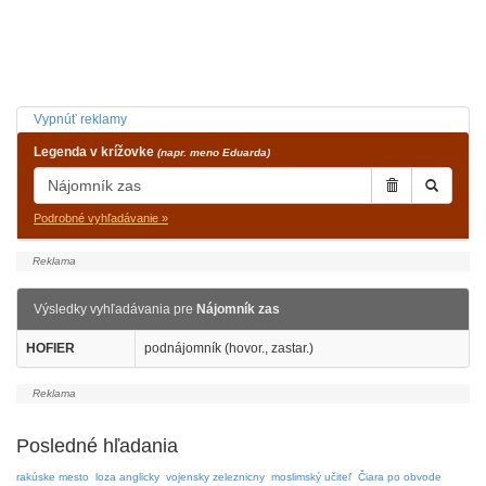
Vypnúť reklamy
Legenda v krížovke
(napr. meno Eduarda)
Podrobné vyhľadávanie »
Výsledky vyhľadávania pre
Nájomník zas
HOFIER
podnájomník (hovor., zastar.)
Posledné hľadania
rakúske mesto
loza anglicky
vojensky zeleznicny
moslimský učiteľ
Čiara po obvode