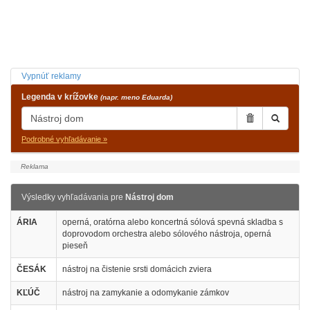
Vypnúť reklamy
Legenda v krížovke
(napr. meno Eduarda)
Podrobné vyhľadávanie »
Výsledky vyhľadávania pre
Nástroj dom
ÁRIA
operná, oratórna alebo koncertná sólová spevná skladba s
doprovodom orchestra alebo sólového nástroja, operná
pieseň
ČESÁK
nástroj na čistenie srsti domácich zviera
KĽÚČ
nástroj na zamykanie a odomykanie zámkov