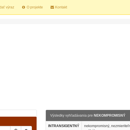
dať výraz
O projekte
Kontakt
Výsledky vyhľadávania pre
NEKOMPROMISNÝ
INTRANSIGENTNÝ
nekompromisný, nezmieriteľný