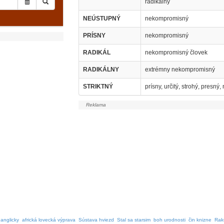
radikálny
NEÚSTUPNÝ
nekompromisný
PRÍSNY
nekompromisný
RADIKÁL
nekompromisný človek
RADIKÁLNY
extrémny nekompromisný
STRIKTNÝ
prísny, určitý, strohý, presn
 anglicky
africká lovecká výprava
Sústava hviezd
Stal sa starsim
boh urodnosti
čin knizne
Rak