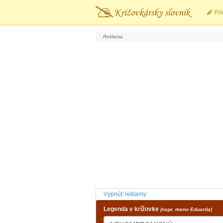
Pri
Vypnúť reklamy
Legenda v krížovke
(napr. meno Eduarda)