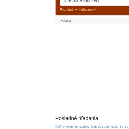
Podrobné vyhľadávanie »
Posledné hľadania
vážiť si
rozum po latinsky
roztopiť po nemecky
Bol po