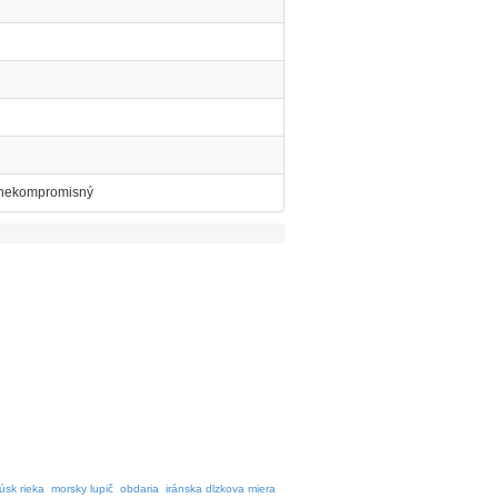
ý, nekompromisný
úsk rieka
morsky lupič
obdaria
iránska dlzkova miera