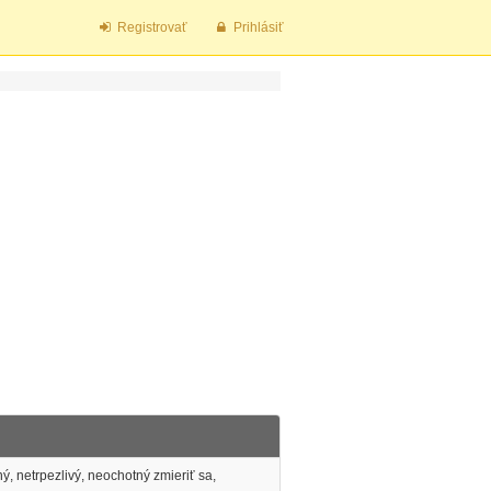
Registrovať
Prihlásiť
, netrpezlivý, neochotný zmieriť sa,