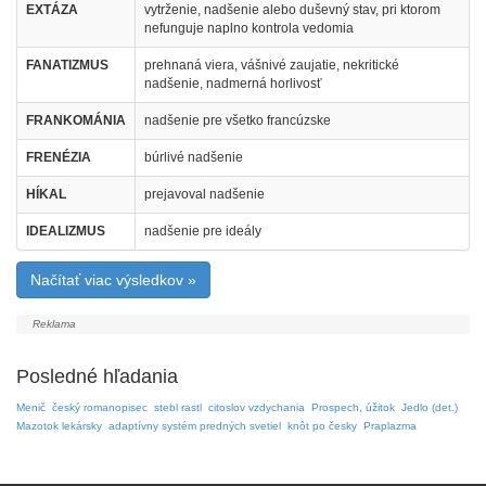
EXTÁZA
vytrženie, nadšenie alebo duševný stav, pri ktorom
nefunguje naplno kontrola vedomia
FANATIZMUS
prehnaná viera, vášnivé zaujatie, nekritické
nadšenie, nadmerná horlivosť
FRANKOMÁNIA
nadšenie pre všetko francúzske
FRENÉZIA
búrlivé nadšenie
HÍKAL
prejavoval nadšenie
IDEALIZMUS
nadšenie pre ideály
Načítať viac výsledkov »
Posledné hľadania
Menič
český romanopisec
stebl rastl
citoslov vzdychania
Prospech, úžitok
Jedlo (det.)
Mazotok lekársky
adaptívny systém predných svetiel
knôt po česky
Praplazma