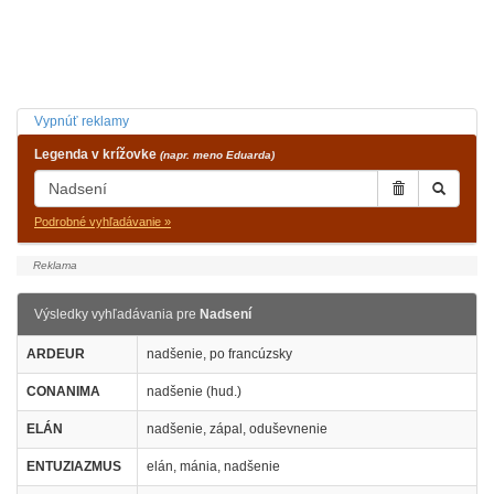
Vypnúť reklamy
Legenda v krížovke
(napr. meno Eduarda)
Podrobné vyhľadávanie »
Výsledky vyhľadávania pre
Nadsení
ARDEUR
nadšenie, po francúzsky
CONANIMA
nadšenie (hud.)
ELÁN
nadšenie, zápal, oduševnenie
ENTUZIAZMUS
elán, mánia, nadšenie