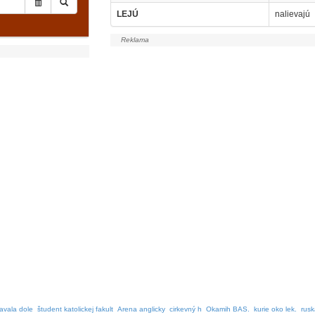
LEJÚ
nalievajú
avala dole
študent katolickej fakult
Arena anglicky
cirkevný h
Okamih BAS.
kurie oko lek.
rusk