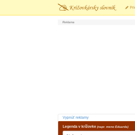
Pri
Vypnúť reklamy
Legenda v krížovke
(napr. meno Eduarda)