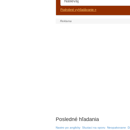
Podrobné vyhľadávanie »
Posledné hľadania
Nastro po anglicky
Sluziaci na oporu
Neopakovane
D