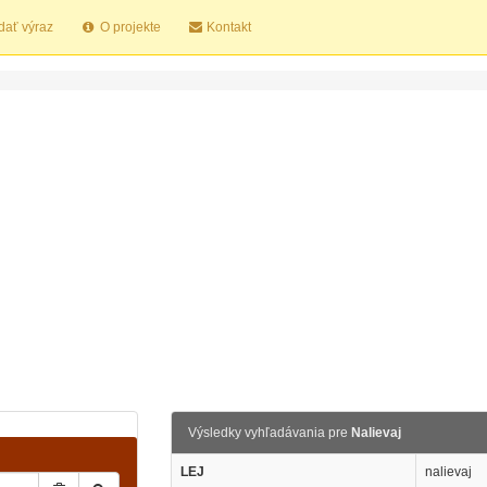
dať výraz
O projekte
Kontakt
Výsledky vyhľadávania pre
Nalievaj
LEJ
nalievaj