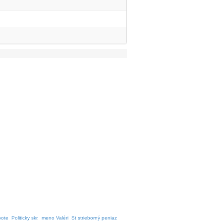
bote
Politicky skr.
meno Valéri
St strieborný peniaz