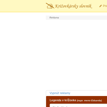
Pri
Vypnúť reklamy
Legenda v krížovke
(napr. meno Eduarda)