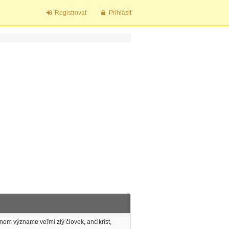
Registrovať
Prihlásiť
om význame veľmi zlý človek, ancikrist,