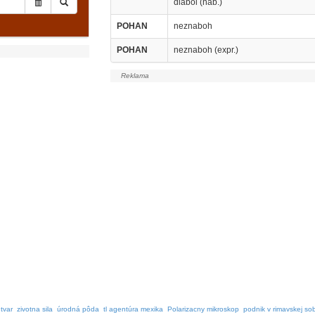
diabol (náb.)
POHAN
neznaboh
POHAN
neznaboh (expr.)
utvar
zivotna sila
úrodná pôda
tl agentúra mexika
Polarizacny mikroskop
podnik v rimavskej so