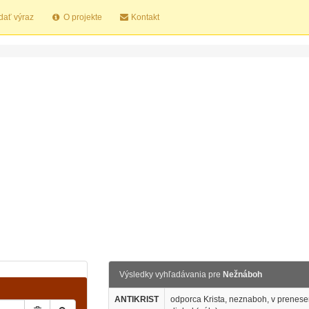
dať výraz
O projekte
Kontakt
Výsledky vyhľadávania pre
Nežnáboh
ANTIKRIST
odporca Krista, neznaboh, v prenesen