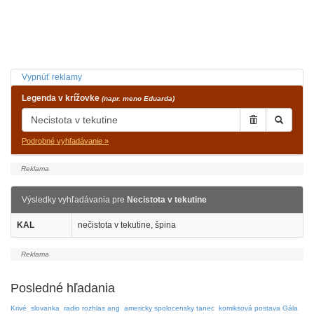
Vypnúť reklamy
Legenda v krížovke
(napr. meno Eduarda)
Podrobné vyhľadávanie »
Výsledky vyhľadávania pre
Necistota v tekutine
KAL
nečistota v tekutine, špina
Posledné hľadania
Krivé
slovanka
radio rozhlas ang
americky spolocensky tanec
komiksová postava Gála