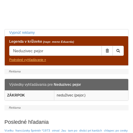
Vypnúť reklamy
Legenda v krížovke
(napr. meno Eduarda)
Podrobné vyhľadávanie »
Výsledky vyhľadávania pre
Neduzivec pejor
ZÁKRPOK
neduživec (pejor.)
Posledné hľadania
Vcelku
francúzsky šprintér *1973
otrval
Jau
tam po
diváci pri kartách
chlapec po cesky