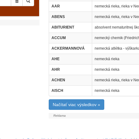
AAR
nemecká rieka, rieka v N
ABENS
nemecká rieka, rieka v N
ABITURIENT
absolvent nematuritnej ško
ACCUM
nemecký chemik (Friedrich
ACKERMANNOVÁ
nemecká atlétka - výškark
AHE
nemecká rieka
AHR
nemecká rieka
ACHEN
nemecká rieka, rieka v N
AISCH
nemecká rieka
Načítať viac výsledkov »