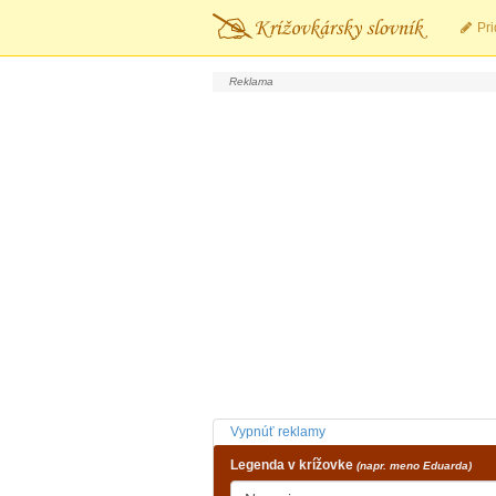
Pri
Vypnúť reklamy
Legenda v krížovke
(napr. meno Eduarda)