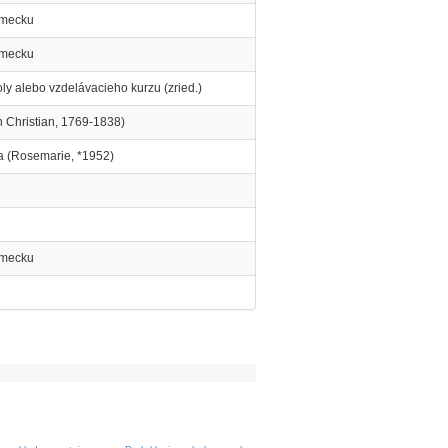
emecku
emecku
ly alebo vzdelávacieho kurzu (zried.)
 Christian, 1769-1838)
a (Rosemarie, *1952)
emecku