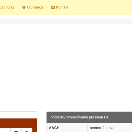
dať výraz
O projekte
Kontakt
Výsledky vyhľadávania pre
Nem rie
AACH
nemecká rieka