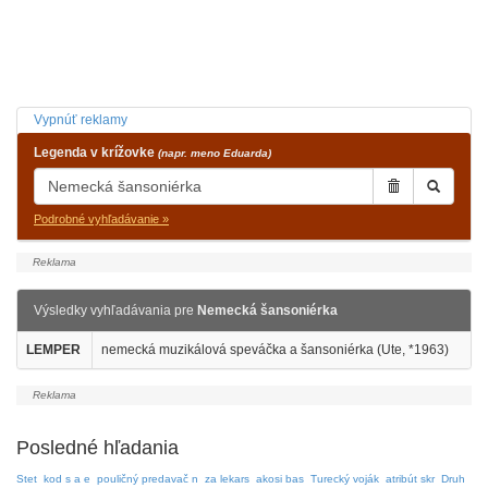
Vypnúť reklamy
Legenda v krížovke
(napr. meno Eduarda)
Podrobné vyhľadávanie »
Výsledky vyhľadávania pre
Nemecká šansoniérka
LEMPER
nemecká muzikálová speváčka a šansoniérka (Ute, *1963)
Posledné hľadania
Stet
kod s a e
pouličný predavač n
za lekars
akosi bas
Turecký voják
atribút skr
Druh