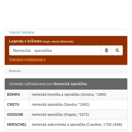
Vypnúť reklamy
Legenda v krížovke
(napr. meno Eduarda)
Podrobné vyhľadávanie »
Výsledky vyhľadávania pre
Nemecká speváčka
BÖHRS
nemecká herečka a speváčka (Jessica, *1980)
CRETU
nemecká speváčka (Sandra, *1962)
GOSSOW
nemecká speváčka (Angela, *1975)
HERSCHEL
nemecká astronómka a speváčka (Caroline, 1750-1848)