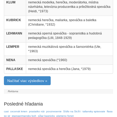
KLUM
nemecká modelka, herečka, moderátorka, módna
návrhárka, televízna producentka a príležitostná speváčka
(Heidi, *1973)
KUBRICK
nemecká herečka, maliarka, speváčka a baletka
(Christiane, *1932)
LEHMANN
nemecká operná speváčka - sopranistka a hudobná
pedagogička (Lilli, 1848-1929)
LEMPER
nemecká muzikálová speváčka a šansoniérka (Ute,
*1963)
NENA
nemecká speváčka (*1960)
PALLASKE
nemecká speváčka a herečka (Jana, *1979)
Načítať viac výsledkov »
Posledné hľadania
casi
cecensk kmen
prasiatko nár
povznesenie
Sídlo na Sicíli i
taliansky spisovate
flasa
so sir
starogermansky boh
ožiar basnicky
pismeno fonet