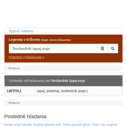
Vypnúť reklamy
Legenda v krížovke
(napr. meno Eduarda)
Podrobné vyhľadávanie »
Výsledky vyhľadávania pre
Nezbednik lapaj expr.
LINTITAJ
lapaj, pobehaj, nezbedník (expr.)
Posledné hľadania
byvaly cesky futbalist
anglicky gitarista kele
Vrstva prvohôr (geol.)
Psie l
ker, anglicky