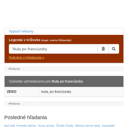
Vypnúť reklamy
Legenda v krížovke
(napr. meno Eduarda)
Podrobné vyhľadávanie »
Výsledky vyhľadávania pre
Nula po francúzsky
ZERO
nula, po francúzsky
Posledné hľadania
titul indii
formular tlačivo
Anna anicka
Žemľa Česky
štrkový nános rieky
kanadský