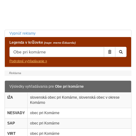
Vypnúť reklamy
Legenda v krížovke
(napr. meno Eduarda)
Podrobné vyhľadávanie »
Výsledky vyhľadávania pre
Obe pri komárne
IŽA
slovenská obec pri Komárne, slovenská obec v okrese
Komárno
NESVADY
obec pri Komárne
SAP
obec pri Komárne
VIRT
obec pri Komárne