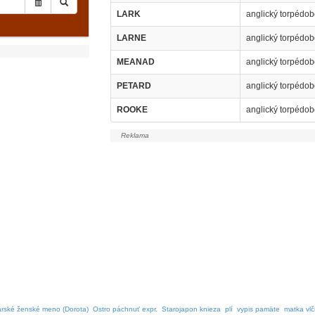
LARK
anglický torpédob
LARNE
anglický torpédob
MEANAD
anglický torpédob
PETARD
anglický torpédob
ROOKE
anglický torpédob
rské ženské meno (Dorota)
Ostro páchnuť expr.
Starojapon knieza
plí
vypis pamäte
matka vlč