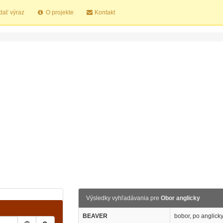
dať výraz
O projekte
Kontakt
Výsledky vyhľadávania pre
Obor anglicky
BEAVER
bobor, po anglick