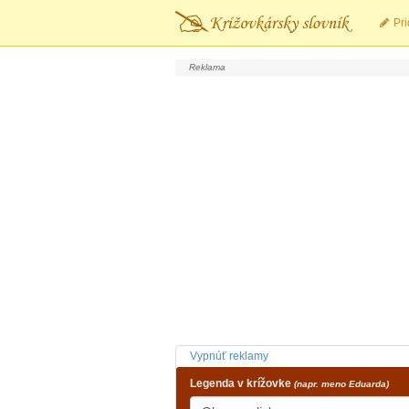
Pri
Vypnúť reklamy
Legenda v krížovke
(napr. meno Eduarda)