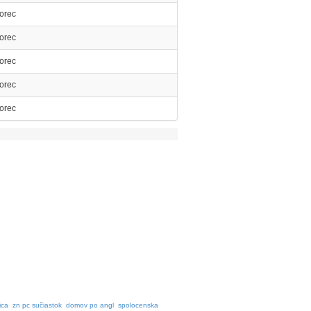
orec
orec
orec
orec
orec
ica
zn pc sučiastok
domov po angl
spolocenska