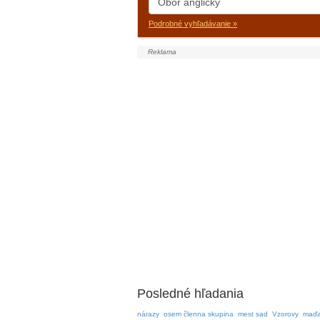
Podrobné vyhľadávanie »
Posledné hľadania
nárazy
osem členna skupina
mest sad
Vzorovy
maďa